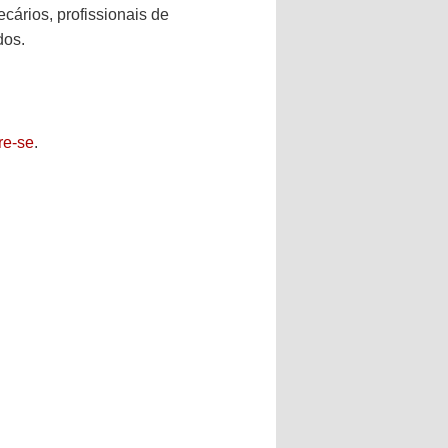
cários, profissionais de
dos.
re-se
.