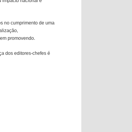
 impacto nacional e
dos no cumprimento de uma
alização,
 vem promovendo.
ça dos editores-chefes é