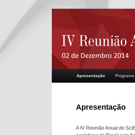
Main menu
Apresentação
Programa
Skip to primary content
Skip to secondary content
Apresentação
A IV Reunião Anual do SciE