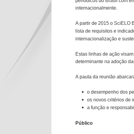
periódicos do Brasil com ê
internacionalmente.
A partir de 2015 o SciELO 
lista de requisitos e indic
internacionalização e sust
Estas linhas de ação visam
determinante na adoção das
A pauta da reunião abarcará
o desempenho dos pe
os novos critérios de
a função e responsabi
Público