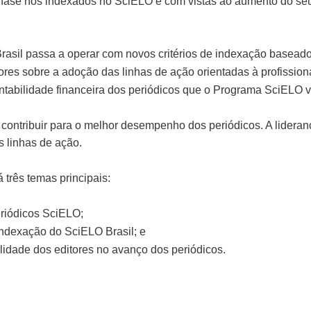
nfase nos indexados no SciELO e com vistas ao aumento do seu
Brasil passa a operar com novos critérios de indexação basea
adores sobre a adoção das linhas de ação orientadas à profission
entabilidade financeira dos periódicos que o Programa SciELO
 contribuir para o melhor desempenho dos periódicos. A lideran
 linhas de ação.
 três temas principais:
riódicos SciELO;
 indexação do SciELO Brasil; e
lidade dos editores no avanço dos periódicos.