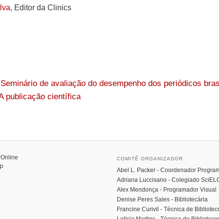
lva
, Editor da Clinics
 Seminário de avaliação do desempenho dos periódicos brasi
 publicação científica
y Online
COMITÊ ORGANIZADOR
P
Abel L. Packer - Coordenador Progr
Adriana Luccisano - Colegiado SciEL
Alex Mendonça - Programador Visual
Denise Peres Sales - Bibliotecária
Francine Curivil - Técnica de Bibliote
Letícia Martins - Técnica de Bibliotec