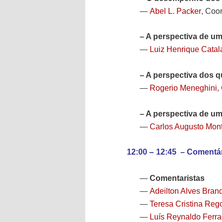
Abel L. Packer
—
, Coo
– A perspectiva de um
Luiz Henrique Catal
—
– A perspectiva dos q
Rogerio Meneghini
—
,
– A perspectiva de um 
Carlos Augusto Mont
—
12:00
–
12:45 – Comentár
Comentaristas
—
Adeilton Alves Bran
—
Teresa Cristina Reg
—
Luís Reynaldo Ferra
—