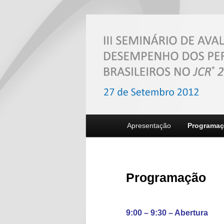
Main menu
Apresentação
Programa
Skip to primary content
Skip to secondary content
Programação
9:00 – 9:30 – Abertura