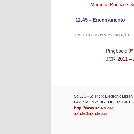
Mauricio Rocha-e-Si
—
12:45 – Encerramento
ONE THOUGHT ON “
PROGRAMAÇÃO
”
Pingback:
3º
JCR 2011 – A
SciELO - Scientific Electronic Librar
FAPESP CNPq BIREME FapUNIFES
http://www.scielo.org
scielo@scielo.org