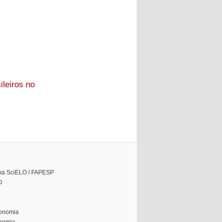
leiros no
ama SciELO / FAPESP
O
conomia
onomia