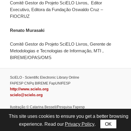
Comitê Gestor do Projeto SciELO Livros, Editor
Executivo, Editora da Fundação Oswaldo Cruz –
FIOCRUZ
Renato Murasaki
Comitê Gestor do Projeto SciELO Livros, Gerente de
Metodologias e Tecnologias de Informação, MTI ,
BIREME/OPAS/OMS
SciELO - Scientific Electronic Library Online
FAPESP CNPq BIREME FapUNIFESP
http://www.scielo.org
scielo@scielo.org
Ilustração © Catarina Bessell/Pesquisa Fapesp
This site uses cookies to ensure you get a better browsing
Privacy Policy
OK
experience. Read our
.