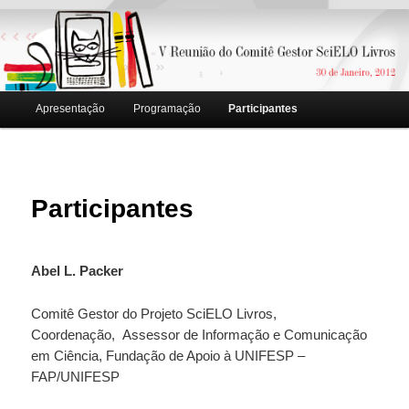
Main menu
Apresentação
Programação
Participantes
Skip to primary content
Skip to secondary content
Participantes
Abel L. Packer
Comitê Gestor do Projeto SciELO Livros,
Coordenação, Assessor de Informação e Comunicação
em Ciência, Fundação de Apoio à UNIFESP –
FAP/UNIFESP