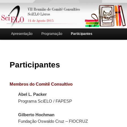
Menu principal
Apresentação
Programação
Participantes
Pular para o conteúdo principal
Pular para o conteúdo secundário
Participantes
Membros do Comitê Consultivo
Abel L. Packer
Programa SciELO / FAPESP
Gilberto Hochman
Fundação Oswaldo Cruz – FIOCRUZ