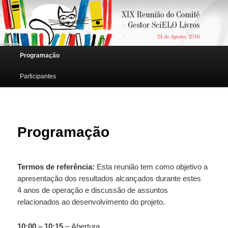
Just another Eventos SciELO Sites site
Main menu
Programação
Skip to primary content
Skip to secondary content
Participantes
Programação
Termos de referência:
Esta reunião tem como objetivo a
apresentação dos resultados alcançados durante estes
4 anos de operação e discussão de assuntos
relacionados ao desenvolvimento do projeto.
10:00 – 10:15
– Abertura