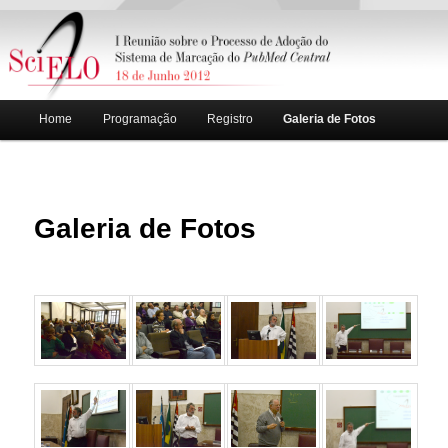
Main menu
Home
Programação
Registro
Galeria de Fotos
Skip to primary content
Skip to secondary content
Galeria de Fotos