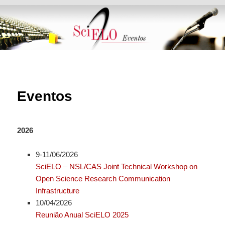
Menu principal
Pular para o conteúdo principal
Pular para o conteúdo secundário
Eventos
2026
9-11/06/2026
SciELO – NSL/CAS Joint Technical Workshop on
Open Science Research Communication
Infrastructure
10/04/2026
Reunião Anual SciELO 2025